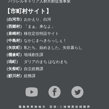
パラレルキャリア人材共創促進事業
【市町村サイト】
（白河市）
おかえり、白河
（西郷村）
「まぁ、来なよ」
（泉崎村）
移住定住特設サイト
（中島村）
なかじまへきらっしぇ！
（矢吹町）
私たち、始めました。矢吹暮らし
（棚倉町）
地域創生課
（塙町）
ダリアのまち はなわまち
（矢祭町）
自立総務課
（鮫川村）
総務課