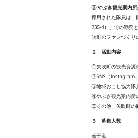
② やぶき観光案内
採用された隊員は、
235-4）」での
吹町のファンづくり
２ 活動内容
①矢吹町の観光資源
②SNS（Instag
③地域おこし協力隊
④やぶき観光案内所
⑤その他、矢吹町の
３ 募集人数
若干名