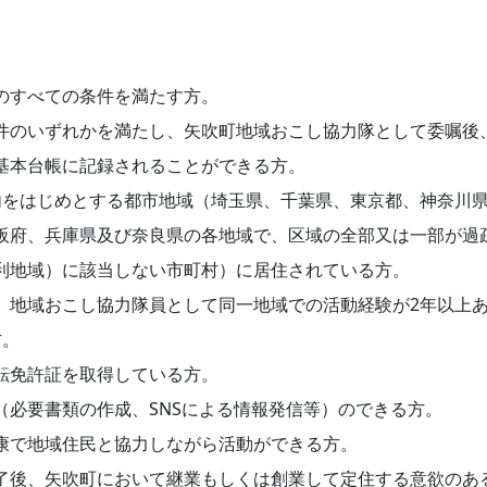
のすべての条件を満たす方。
件のいずれかを満たし、矢吹町地域おこし協力隊として委嘱後
基本台帳に記録されることができる方。
内をはじめとする都市地域（埼玉県、千葉県、東京都、神奈川
阪府、兵庫県及び奈良県の各地域で、区域の全部又は一部が過
利地域）に該当しない市町村）に居住されている方。
、地域おこし協力隊員として同一地域での活動経験が2年以上
方。
転免許証を取得している方。
（必要書類の作成、SNSによる情報発信等）のできる方。
康で地域住民と協力しながら活動ができる方。
了後、矢吹町において継業もしくは創業して定住する意欲のあ