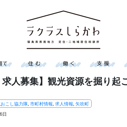
｜求人募集】観光資源を掘り起
域おこし協力隊
,
市町村情報
,
求人情報
,
矢吹町
6日