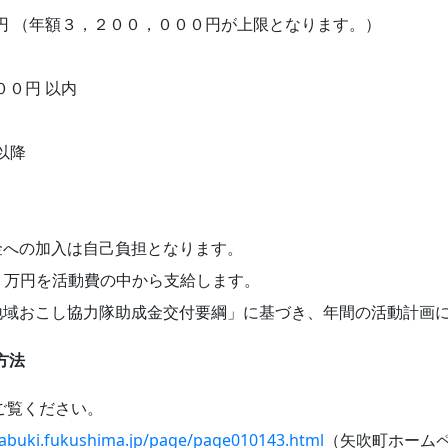
円 （年額３，２００，０００円が上限となります。）
００円 以内
以降
金への加入は自己負担となります。
4 万円を活動費の中から支給します。
地域おこし協力隊助成金交付要綱」に基づき、年間の活動計画
方法
ご覧ください。
abuki.fukushima.jp/page/page010143.html
（矢吹町ホーム