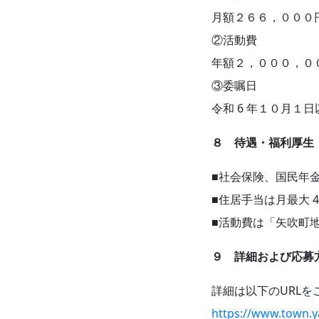
月額２６６，０００
②活動費
年額２，０００，０
③委嘱日
令和 6 年１０月１日
８ 待遇・福利厚生
■社会保険、国民年
■住居手当は月最大 
■活動費は「矢吹町
９ 詳細および応募
詳細は以下のURLを
https://www.town.y